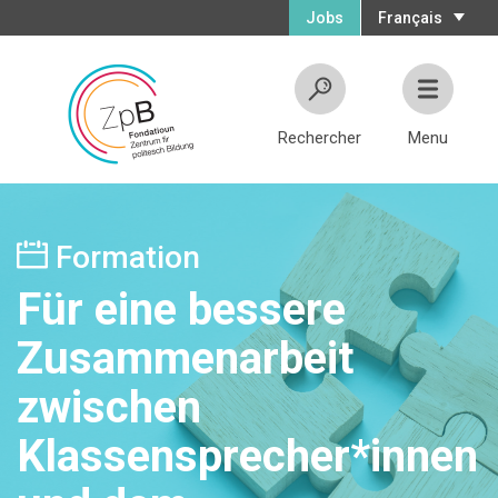
Jobs
Français
Rechercher
Menu
Formation
Für eine bessere
Zusammenarbeit
zwischen
Klassensprecher*innen