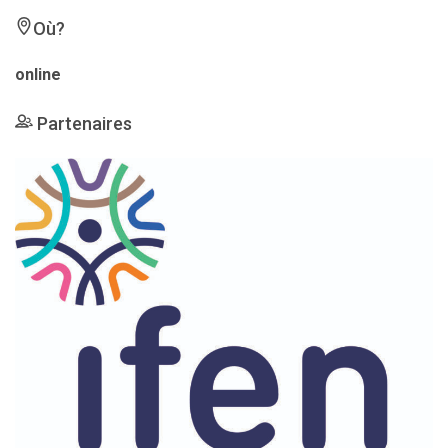
Où?
online
Partenaires