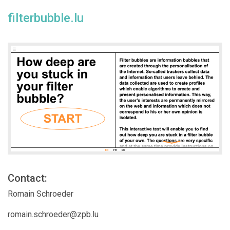
filterbubble.lu
Contact:
Romain Schroeder
romain.schroeder@zpb.lu