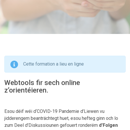
Cette formation a lieu en ligne
Webtools fir sech online
z‘orientéieren.
Esou déif wéi d‘COVID-19 Pandemie d’Liewen vu
jidderengem beanträchtegt huet, esou hefteg ginn och lo
zum Deel d’Diskussiounen gefouert ronderëm
d’Folgen