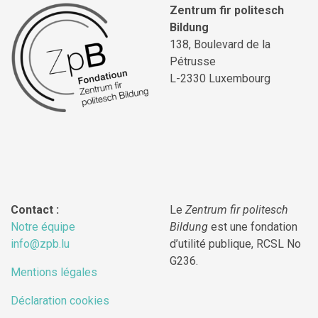
Zentrum fir politesch
Bildung
138, Boulevard de la
Pétrusse
L-2330 Luxembourg
Contact :
Le
Zentrum fir politesch
Notre équipe
Bildung
est une fondation
info@zpb.lu
d’utilité publique, RCSL No
G236.
Mentions légales
Déclaration cookies