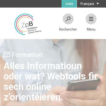
Jobs
Français
Rechercher
Menu
Formation
Alles Informatioun
oder wat? Webtools fir
sech online
z‘orientéieren.