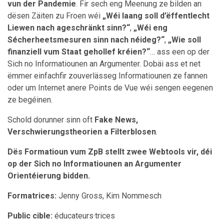
vun der Pandemie
. Fir sech eng Meenung ze bilden an
dësen Zäiten zu Froen wéi
„Wéi laang soll d’ëffentlecht
Liewen nach ageschränkt sinn?“
,
„Wéi eng
Sécherheetsmesuren sinn nach néideg?“
,
„Wie soll
finanziell vum Staat gehollef kréien?“
… ass een op der
Sich no Informatiounen an Argumenter. Dobäi ass et net
ëmmer einfachfir zouverlässeg Informatiounen ze fannen
oder um Internet anere Points de Vue wéi sengen eegenen
ze begéinen.
Schold dorunner sinn oft
Fake News,
Verschwierungstheorien a Filterblosen
.
Dës Formatioun vum ZpB stellt zwee Webtools vir, déi
op der Sich no Informatiounen an Argumenter
Orientéierung bidden.
Formatrices:
Jenny Gross, Kim Nommesch
Public cible:
éducateurs·trices