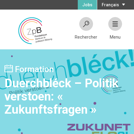
Jobs
Français
Rechercher
Menu
Formation
Duerchbléck – Politik
verstoen: «
Zukunftsfragen »