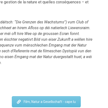
re gestion de la nature et quelles conséquences – et
 däitsch: “Die Grenzen des Wachstums”) vum Club of
heet an hirem Afloss op déi natierlech Liewensraim.
 méi oft hire Wee op de groussen Ecran fonnt.
éischter negatiivt Bild vun eiser Zukunft a wëllen hire
nsequenze vum mënschlechen Ëmgang mat der Natur
e sech d’Referente mat de filmeschen Dystopië vun den
ino eisen Ëmgang mat der Natur duergestallt huet, a wéi
.
Film, Natur a Gesellschaft - cape.lu