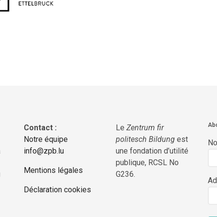
Abo
Contact :
Le
Zentrum fir
Notre équipe
politesch Bildung
est
N
a
info@zpb.lu
une fondation d’utilité
publique, RCSL No
Mentions légales
g
G236.
Ad
Déclaration cookies