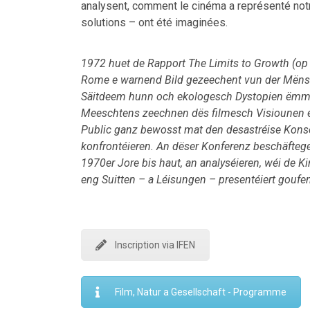
analysent, comment le cinéma a représenté not
solutions – ont été imaginées.
1972 huet de Rapport The Limits to Growth (op
Rome e warnend Bild gezeechent vun der Mënsch
Säitdeem hunn och ekologesch Dystopien ëmmer
Meeschtens zeechnen dës filmesch Visiounen en 
Public ganz bewosst mat den desastréise Ko
konfrontéieren. An dëser Konferenz beschäfteg
1970er Jore bis haut, an analyséieren, wéi de K
eng Suitten – a Léisungen – presentéiert goufen
Inscription via IFEN
Film, Natur a Gesellschaft - Programme