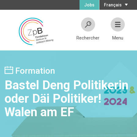
Jobs
Français
Rechercher
Menu
Formation
Bastel Deng Politikerin
oder Däi Politiker!
Walen am EF