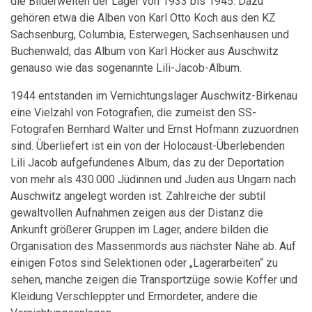
die Bilderwelten der Lager von 1933 bis 1945. Dazu
gehören etwa die Alben von Karl Otto Koch aus den KZ
Sachsenburg, Columbia, Esterwegen, Sachsenhausen und
Buchenwald, das Album von Karl Höcker aus Auschwitz
genauso wie das sogenannte Lili-Jacob-Album.
1944 entstanden im Vernichtungslager Auschwitz-Birkenau
eine Vielzahl von Fotografien, die zumeist den SS-
Fotografen Bernhard Walter und Ernst Hofmann zuzuordnen
sind. Überliefert ist ein von der Holocaust-Überlebenden
Lili Jacob aufgefundenes Album, das zu der Deportation
von mehr als 430.000 Jüdinnen und Juden aus Ungarn nach
Auschwitz angelegt worden ist. Zahlreiche der subtil
gewaltvollen Aufnahmen zeigen aus der Distanz die
Ankunft größerer Gruppen im Lager, andere bilden die
Organisation des Massenmords aus nächster Nähe ab. Auf
einigen Fotos sind Selektionen oder „Lagerarbeiten“ zu
sehen, manche zeigen die Transportzüge sowie Koffer und
Kleidung Verschleppter und Ermordeter, andere die