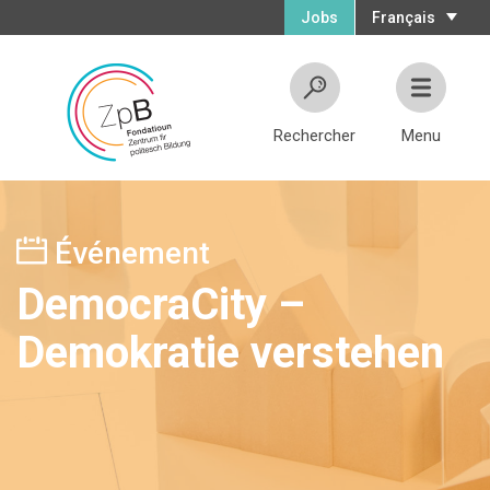
Jobs
Français
Rechercher
Menu
Événement
DemocraCity –
Demokratie verstehen