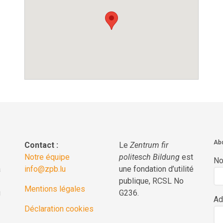
Abo
Contact :
Le
Zentrum fir
Notre équipe
politesch Bildung
est
N
a
info@zpb.lu
une fondation d’utilité
publique, RCSL No
Mentions légales
g
G236.
Ad
Déclaration cookies