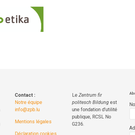
Abo
Contact :
Le
Zentrum fir
Notre équipe
politesch Bildung
est
N
a
info@zpb.lu
une fondation d’utilité
publique, RCSL No
Mentions légales
g
G236.
Ad
Déclaration cookies