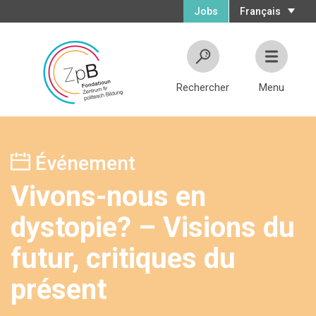
Jobs
Français
Rechercher
Menu
Événement
Vivons-nous en
dystopie? – Visions du
futur, critiques du
présent