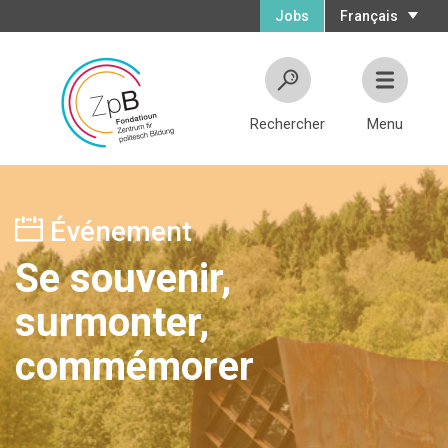
Jobs
Français
Rechercher
Menu
Événement
Se souvenir,
surmonter,
commémorer