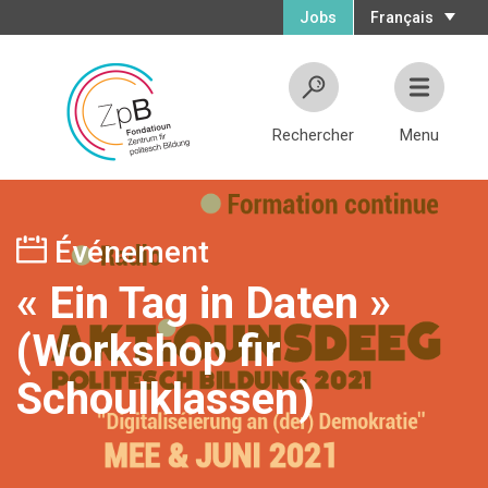
Jobs
Français
Rechercher
Menu
Événement
« Ein Tag in Daten »
(Workshop fir
Schoulklassen)