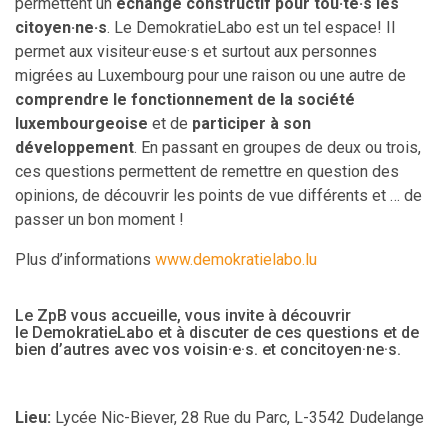
permettent un
échange constructif pour tou·te·s les
citoyen·ne·s
. Le DemokratieLabo est un tel espace! Il
permet aux visiteur·euse·s et surtout aux personnes
migrées au Luxembourg pour une raison ou une autre de
comprendre le fonctionnement de la société
luxembourgeoise
et de
participer à son
développement
.
En passant en groupes de deux ou trois,
ces questions permettent de remettre en question des
opinions, de découvrir les points de vue différents et … de
passer un bon moment !
Plus d’informations
www.demokratielabo.lu
Le ZpB vous accueille, vous invite à découvrir
le DemokratieLabo et à discuter de ces questions et de
bien d’autres avec vos voisin·e·s. et concitoyen·ne·s.
Lieu:
Lycée Nic-Biever,
28 Rue du Parc
,
L-3542 Dudelange