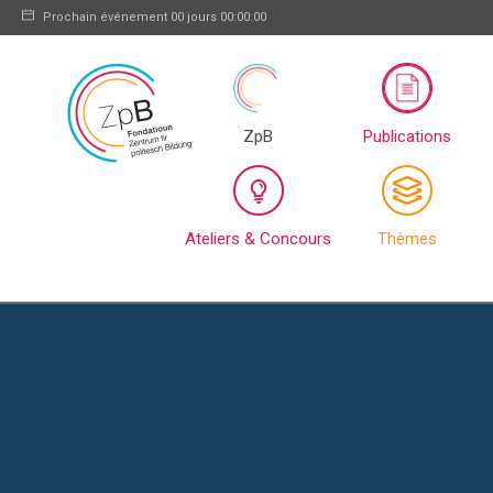
Prochain événement
00 jours 00:00:00
ZpB
Publications
Ateliers & Concours
Thèmes