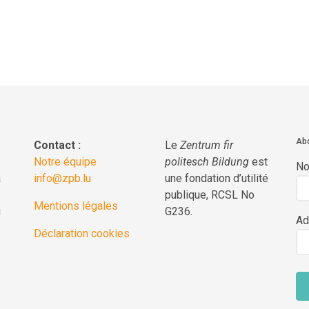
Abo
Contact :
Le
Zentrum fir
Notre équipe
politesch Bildung
est
N
a
info@zpb.lu
une fondation d’utilité
publique, RCSL No
Mentions légales
g
G236.
Ad
Déclaration cookies