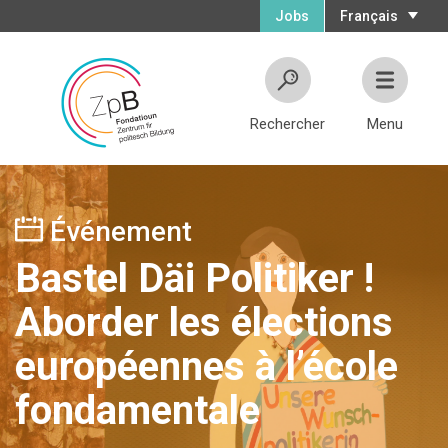
Jobs
Français
Rechercher
Menu
Événement
Bastel Däi Politiker !
Aborder les élections
européennes à l’école
fondamentale