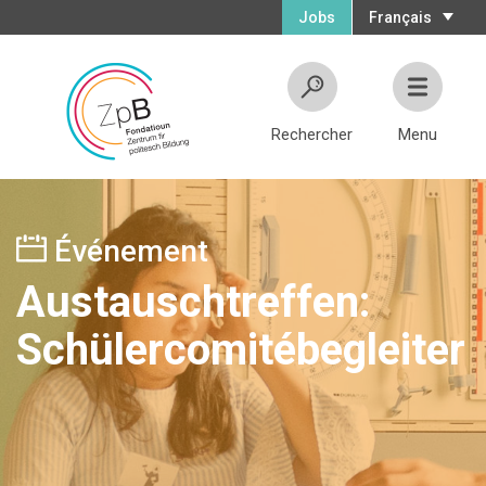
Jobs
Français
Rechercher
Menu
Événement
Austauschtreffen:
Schülercomitébegleiter