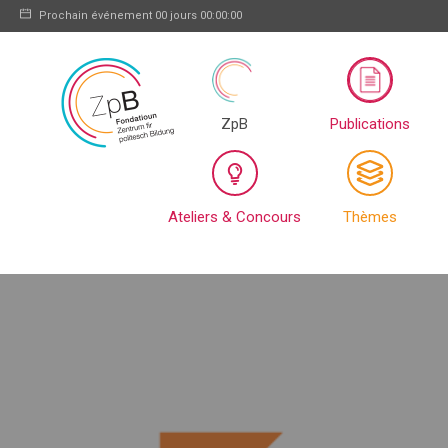
Prochain événement
00 jours 00:00:00
ZpB
Publications
Ateliers & Concours
Thèmes