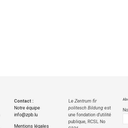
Abo
Contact :
Le
Zentrum fir
Notre équipe
politesch Bildung
est
N
a
info@zpb.lu
une fondation d’utilité
publique, RCSL No
Mentions légales