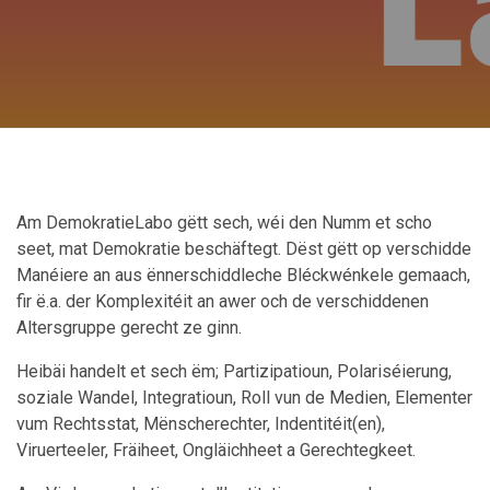
Am DemokratieLabo gëtt sech, wéi den Numm et scho
seet, mat Demokratie beschäftegt. Dëst gëtt op verschidde
Manéiere an aus ënnerschiddleche Bléckwénkele gemaach,
fir ë.a. der Komplexitéit an awer och de verschiddenen
Altersgruppe gerecht ze ginn.
Heibäi handelt et sech ëm; Partizipatioun, Polariséierung,
soziale Wandel, Integratioun, Roll vun de Medien, Elementer
vum Rechtsstat, Mënscherechter, Indentitéit(en),
Viruerteeler, Fräiheet, Ongläichheet a Gerechtegkeet.