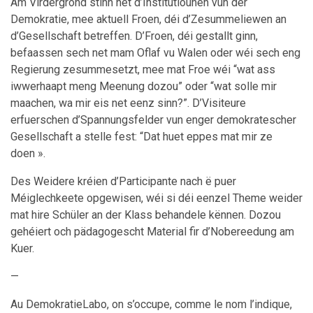
Am Virdergrond stinn net d’Institutiounen vun der
Demokratie, mee aktuell Froen, déi d’Zesummeliewen an
d’Gesellschaft betreffen. D’Froen, déi gestallt ginn,
befaassen sech net mam Oflaf vu Walen oder wéi sech eng
Regierung zesummesetzt, mee mat Froe wéi “wat ass
iwwerhaapt meng Meenung dozou” oder “wat solle mir
maachen, wa mir eis net eenz sinn?”. D’Visiteure
erfuerschen d’Spannungsfelder vun enger demokratescher
Gesellschaft a stelle fest: “Dat huet eppes mat mir ze
doen ».
Des Weidere kréien d’Participante nach ë puer
Méiglechkeete opgewisen, wéi si déi eenzel Theme weider
mat hire Schüler an der Klass behandele kënnen. Dozou
gehéiert och pädagogescht Material fir d’Nobereedung am
Kuer.
—
Au DemokratieLabo, on s’occupe, comme le nom l’indique,