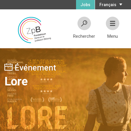
Jobs
Français
Rechercher
Menu
Événement
Lore